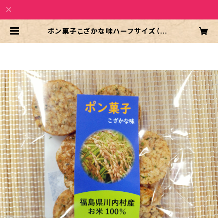
ポン菓子こざかな味ハーフサイズ（30
g） | 復興支援 杉田商会