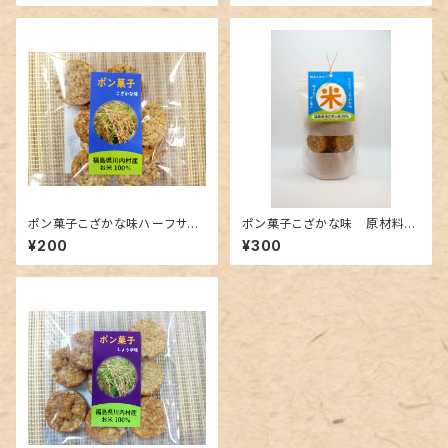
ポン菓子こざかな味ハーフサイ
ポン菓子こざかな味 原材料：
ズ（30g）
福島県産
¥200
¥300