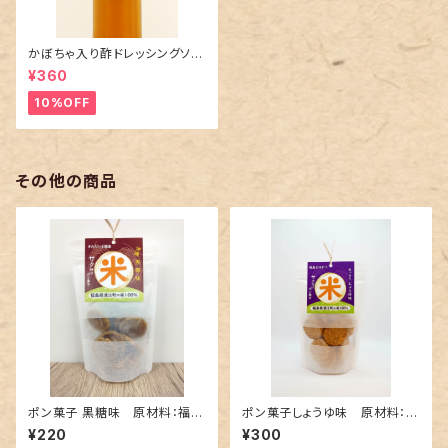
かぼちゃ入り酢ドレッシングソー
ス
¥360
10%OFF
その他の商品
ポン菓子 黒糖味 原材料：福島
ポン菓子しょうゆ味 原材料：福
県産
島県産
¥220
¥300