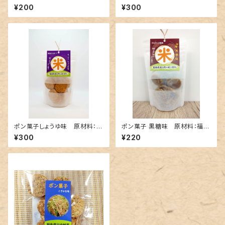
（30ｇ）
福島県産
¥200
¥300
ポン菓子しょうゆ味 原材料：福
ポン菓子 黒糖味 原材料：福島
島県産
県産
¥300
¥220