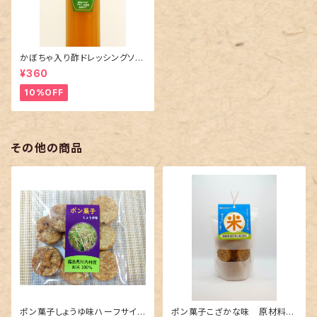
かぼちゃ入り酢ドレッシングソー
ス
¥360
10%OFF
その他の商品
ポン菓子しょうゆ味ハーフサイズ
ポン菓子こざかな味 原材料：